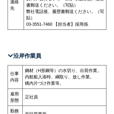
連絡
書郵送ください。（写貼）
先
弊社電話後、履歴書郵送ください。（写
貼）
03-3551-7460 【担当者】採用係
沿岸作業員
鋼材（H形鋼等）の水切り、出荷作業。
仕事
内航船入港時、綱取り、放し作業。
内容
構内片づけ作業等。
雇用
正社員
形態
勤務