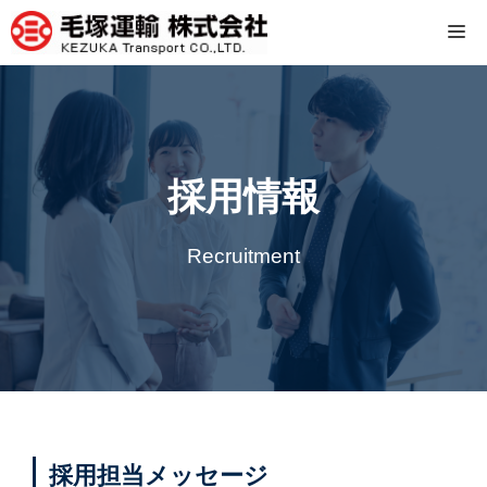
コ
Me
ン
テ
ン
ツ
へ
ス
採用情報
キ
ッ
Recruitment
プ
採用担当メッセージ