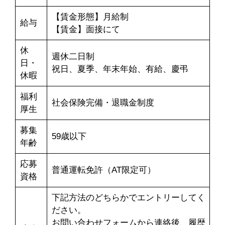
【賃金形態】月給制
給与
【賃金】面接にて
休
週休二日制
日・
祝日、夏季、年末年始、有給、慶弔
休暇
福利
社会保険完備・退職金制度
厚生
募集
59歳以下
年齢
応募
普通運転免許（AT限定可）
資格
下記方法のどちらかでエントリーしてく
ださい。
お問い合わせフォームから連絡後、履歴