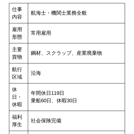
仕事
航海士・機関士業務全般
内容
雇用
常用雇用
形態
主要
鋼材、スクラップ、産業廃棄物
貨物
航行
沿海
区域
休
年間休日119日
日・
乗船60日、休暇30日
休暇
福利
社会保険完備
厚生