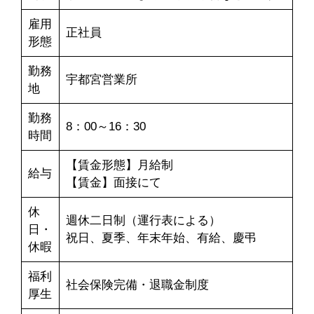
雇用
正社員
形態
勤務
宇都宮営業所
地
勤務
8：00～16：30
時間
【賃金形態】月給制
給与
【賃金】面接にて
休
週休二日制（運行表による）
日・
祝日、夏季、年末年始、有給、慶弔
休暇
福利
社会保険完備・退職金制度
厚生