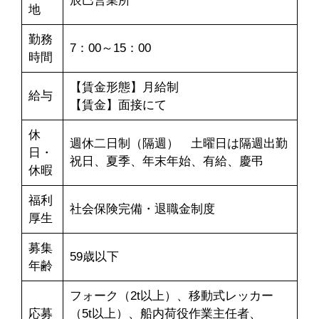
辰巳営業所
地
勤務
7：00～15：00
時間
【賃金形態】月給制
給与
【賃金】面接にて
休
週休二日制（隔週） 土曜日は隔週出勤
日・
祝日、夏季、年末年始、有給、慶弔
休暇
福利
社会保険完備・退職金制度
厚生
募集
59歳以下
年齢
フォーク（2t以上）、移動式レッカー
応募
（5t以上）、船内荷役作業主任者、